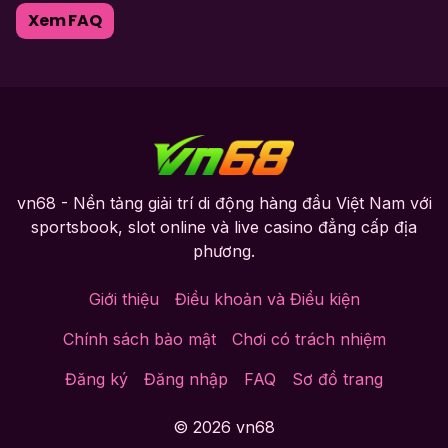
Xem FAQ
vn68 - Nền tảng giải trí di động hàng đầu Việt Nam với
sportsbook, slot online và live casino đẳng cấp địa
phương.
Giới thiệu
Điều khoản và Điều kiện
Chính sách bảo mật
Chơi có trách nhiệm
Đăng ký
Đăng nhập
FAQ
Sơ đồ trang
© 2026 vn68