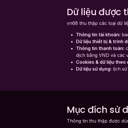
Dữ liệu được 
vn68 thu thập các loại dữ li
Thông tin tài khoản:
bao
Dữ liệu thiết bị & trình 
Thông tin thanh toán:
c
dịch bằng VND và các ví
Cookies & dữ liệu theo 
Dữ liệu sử dụng:
lịch sử
Mục đích sử d
Thông tin thu thập được dù