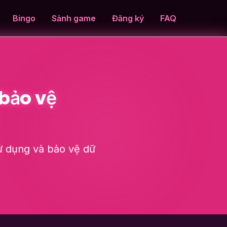
Bingo
Sảnh game
Đăng ký
FAQ
bảo vệ
ử dụng và bảo vệ dữ