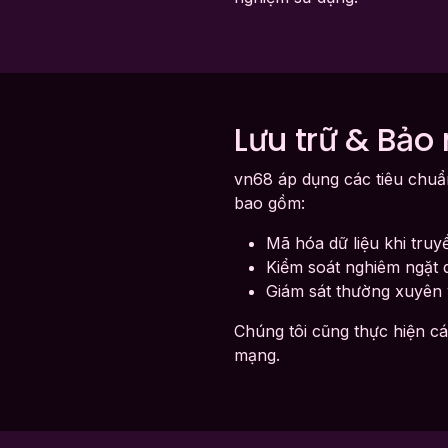
Lưu trữ & Bảo 
vn68 áp dụng các tiêu chuẩn
bao gồm:
Mã hóa dữ liệu khi truyề
Kiểm soát nghiêm ngặt q
Giám sát thường xuyên 
Chúng tôi cũng thực hiện cá
mạng.