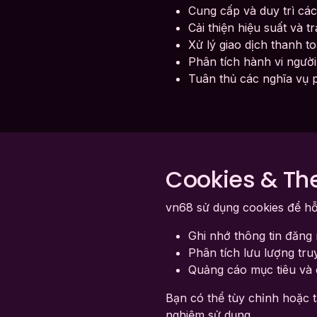
Cung cấp và duy trì các
Cải thiện hiệu suất và 
Xử lý giao dịch thanh 
Phân tích hành vi ngườ
Tuân thủ các nghĩa vụ 
Cookies & Th
vn68 sử dụng cookies để hỗ
Ghi nhớ thông tin đăng 
Phân tích lưu lượng tru
Quảng cáo mục tiêu và 
Bạn có thể tùy chỉnh hoặc t
nghiệm sử dụng.