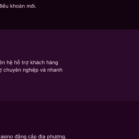
 điều khoản mới.
iên hệ hỗ trợ khách hàng
rợ chuyên nghiệp và nhanh
 casino đẳng cấp địa phương.