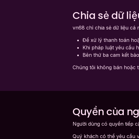
Chia sẻ dữ liệ
vn68 chỉ chia sẻ dữ liệu cá
Để xử lý thanh toán ho
Khi pháp luật yêu cầu 
Bên thứ ba cam kết bảo 
Chúng tôi không bán hoặc tr
Quyền của ng
Người dùng có quyền tiếp c
Quý khách có thể yêu cầu v