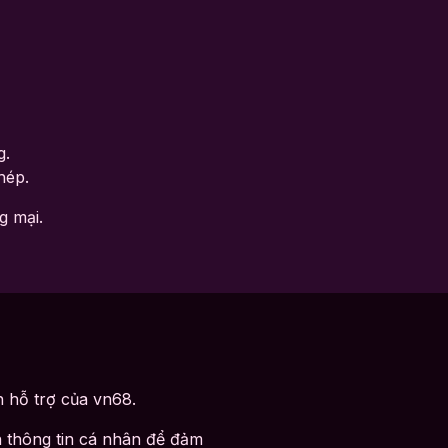
g.
hép.
g mại.
h hỗ trợ của vn68.
h thông tin cá nhân để đảm