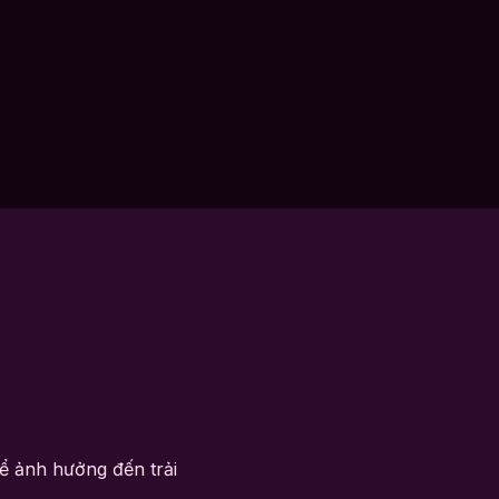
hể ảnh hưởng đến trải