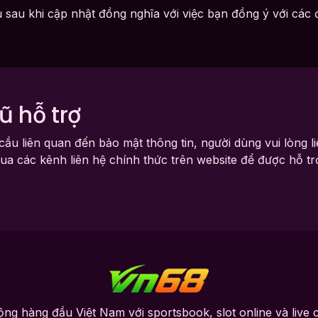
vụ sau khi cập nhật đồng nghĩa với việc bạn đồng ý với các
ũ hỗ trợ
ầu liên quan đến bảo mật thông tin, người dùng vui lòng l
a các kênh liên hệ chính thức trên website để được hỗ t
 động hàng đầu Việt Nam với sportsbook, slot online và live